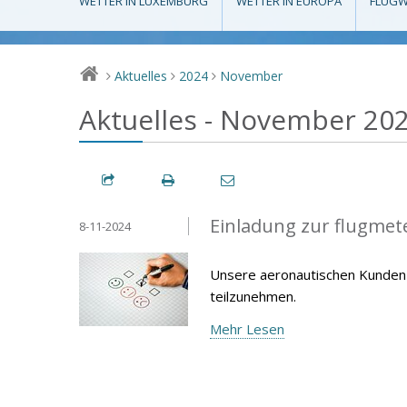
WETTER IN LUXEMBURG
WETTER IN EUROPA
FLUGW
Aktuelles
2024
November
>
>
>
Aktuelles - November 20
Einladung zur flugme
8-11-2024
Unsere aeronautischen Kunden 
teilzunehmen.
Mehr Lesen