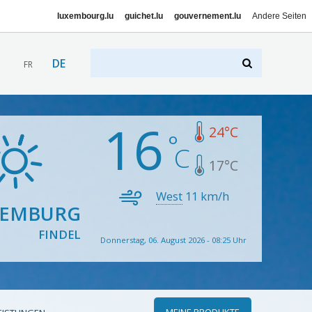
luxembourg.lu
guichet.lu
gouvernement.lu
Andere Seiten
DE
FR
16
24
°C
17
°C
West
11
km/h
XEMBURG
FINDEL
Donnerstag, 06. August 2026 - 08:25 Uhr
MEINE PRODUKTE