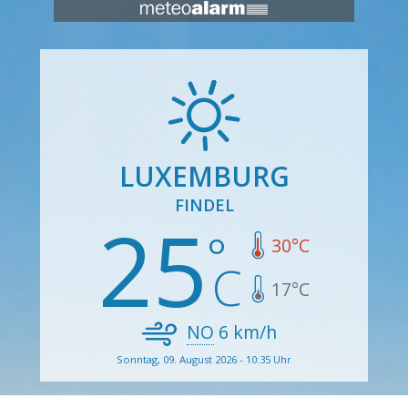
LUXEMBURG
FINDEL
25
30
°C
17
°C
NO
6
km/h
Sonntag, 09. August 2026 - 10:35 Uhr