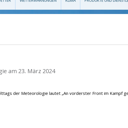
ETTER
WETTERWARNUNGEN
KLIMA
PRODUKTE UND DIENSTL
gie am 23. März 2024
lttags der Meteorologie lautet „An vorderster Front im Kampf g