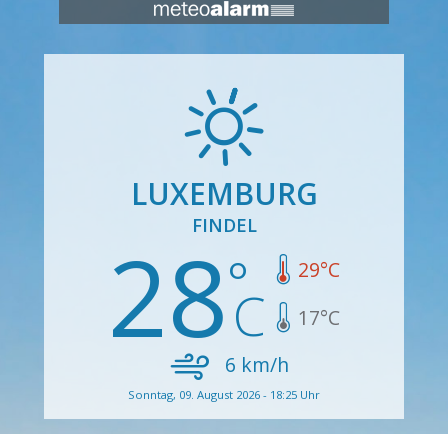
LUXEMBURG
FINDEL
28
29
°C
17
°C
6
km/h
Sonntag, 09. August 2026 - 18:25 Uhr