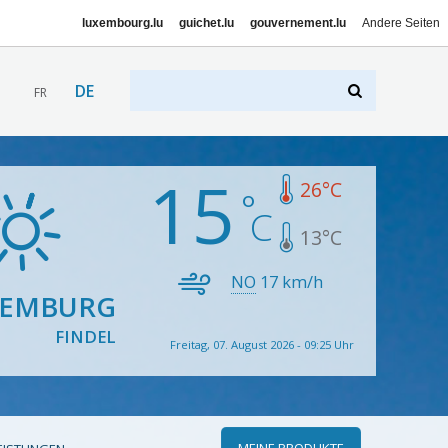
luxembourg.lu
guichet.lu
gouvernement.lu
Andere Seiten
DE
FR
15
26
°C
13
°C
NO
17
km/h
XEMBURG
FINDEL
Freitag, 07. August 2026 - 09:25 Uhr
MEINE PRODUKTE