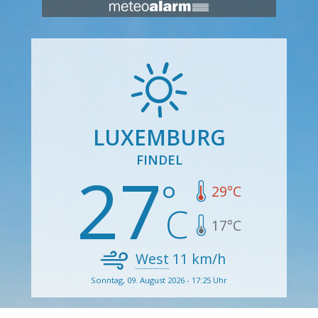
LUXEMBURG
FINDEL
27
29
°C
17
°C
West
11
km/h
Sonntag, 09. August 2026 - 17:25 Uhr