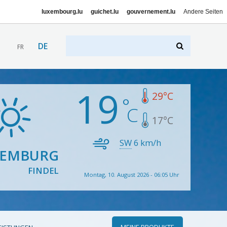
luxembourg.lu
guichet.lu
gouvernement.lu
Andere Seiten
DE
FR
19
29
°C
17
°C
SW
6
km/h
XEMBURG
FINDEL
Montag, 10. August 2026 - 06:05 Uhr
MEINE PRODUKTE