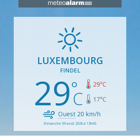
LUXEMBOURG
FINDEL
29
29
°C
17
°C
Ouest
20
km/h
Dimanche 09 août 2026 à 13h45