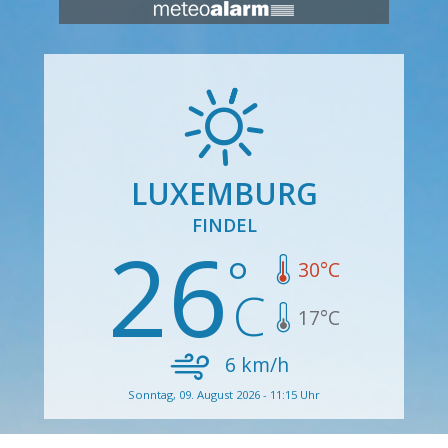
LUXEMBURG
FINDEL
26
30
°C
17
°C
6
km/h
Sonntag, 09. August 2026 - 11:15 Uhr