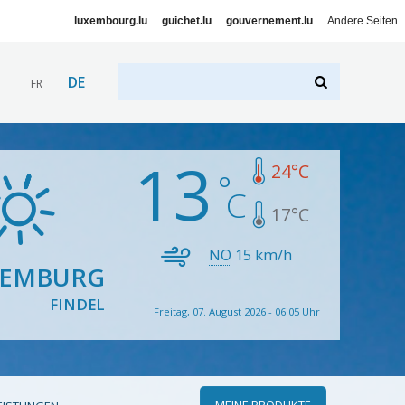
luxembourg.lu
guichet.lu
gouvernement.lu
Andere Seiten
DE
FR
13
24
°C
17
°C
NO
15
km/h
XEMBURG
FINDEL
Freitag, 07. August 2026 - 06:05 Uhr
MEINE PRODUKTE