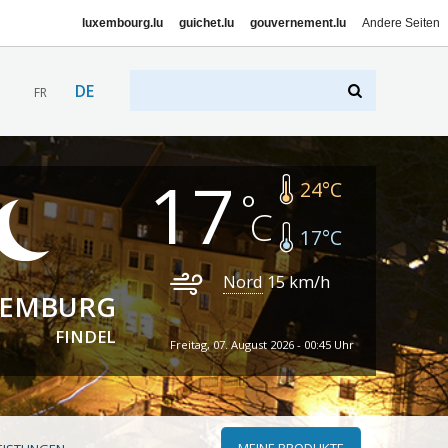
luxembourg.lu
guichet.lu
gouvernement.lu
Andere Seiten
DE
FR
17
24
°C
17
°C
Nord
15
km/h
XEMBURG
FINDEL
Freitag, 07. August 2026 - 00:45 Uhr
MEINE PRODUKTE