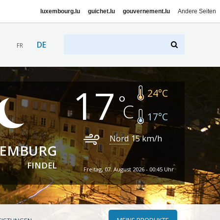
luxembourg.lu
guichet.lu
gouvernement.lu
Andere Seiten
DE
FR
17
24
°C
17
°C
Nord
15
km/h
XEMBURG
FINDEL
Freitag, 07. August 2026 - 00:45 Uhr
MEINE PRODUKTE