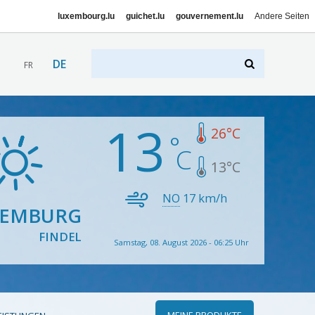
luxembourg.lu
guichet.lu
gouvernement.lu
Andere Seiten
DE
FR
13
26
°C
13
°C
NO
17
km/h
XEMBURG
FINDEL
Samstag, 08. August 2026 - 06:25 Uhr
MEINE PRODUKTE