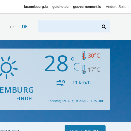
luxembourg.lu
guichet.lu
gouvernement.lu
Andere Seiten
DE
FR
28
30
°C
17
°C
11
km/h
XEMBURG
FINDEL
Sonntag, 09. August 2026 - 11:35 Uhr
MEINE PRODUKTE