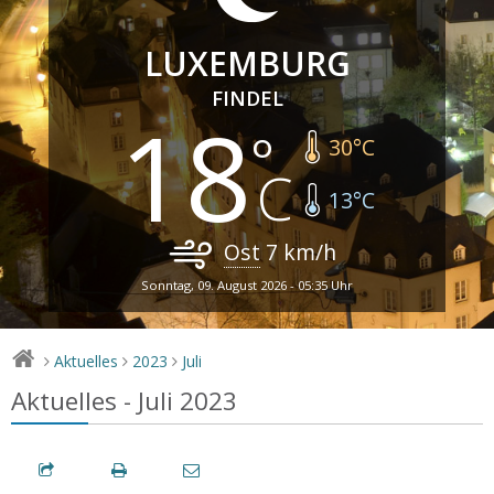
LUXEMBURG
FINDEL
18
30
°C
13
°C
Ost
7
km/h
Sonntag, 09. August 2026 - 05:35 Uhr
Aktuelles
2023
Juli
>
>
>
Aktuelles - Juli 2023