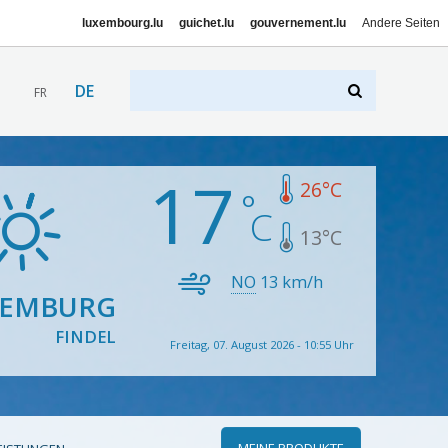
luxembourg.lu
guichet.lu
gouvernement.lu
Andere Seiten
DE
FR
17
26
°C
13
°C
NO
13
km/h
XEMBURG
FINDEL
Freitag, 07. August 2026 - 10:55 Uhr
MEINE PRODUKTE