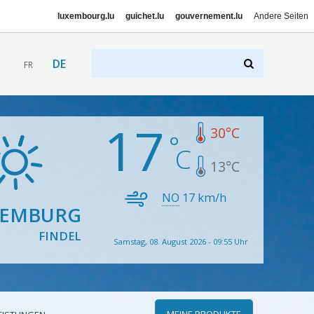
luxembourg.lu
guichet.lu
gouvernement.lu
Andere Seiten
DE
FR
17
30
°C
13
°C
NO
17
km/h
XEMBURG
FINDEL
Samstag, 08. August 2026 - 09:55 Uhr
MEINE PRODUKTE