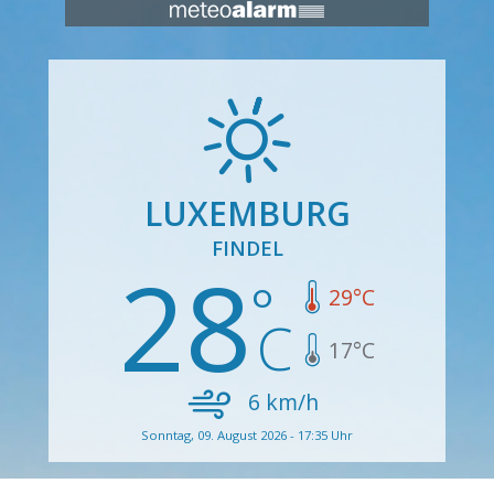
LUXEMBURG
FINDEL
28
29
°C
17
°C
6
km/h
Sonntag, 09. August 2026 - 17:35 Uhr