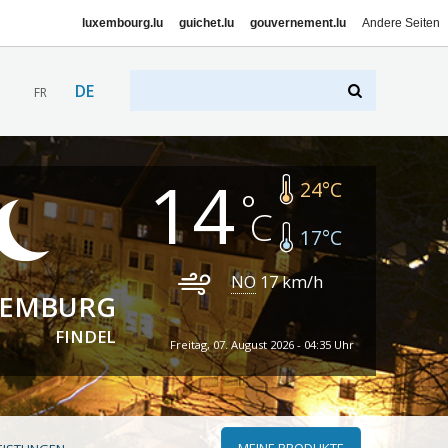
luxembourg.lu
guichet.lu
gouvernement.lu
Andere Seiten
DE
FR
14
24
°C
17
°C
NO
17
km/h
XEMBURG
FINDEL
Freitag, 07. August 2026 - 04:35 Uhr
MEINE PRODUKTE