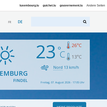
luxembourg.lu
guichet.lu
gouvernement.lu
Andere Seiten
DE
FR
23
26
°C
13
°C
Nord
13
km/h
XEMBURG
FINDEL
Freitag, 07. August 2026 - 17:05 Uhr
MEINE PRODUKTE