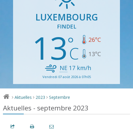
LUXEMBOURG
FINDEL
13
26
°C
13
°C
NE
17
km/h
Vendredi 07 août 2026 à 07h05
Aktuelles
2023
Septembre
>
>
>
Aktuelles - septembre 2023