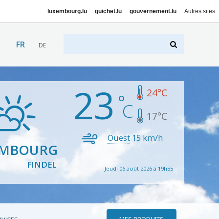
luxembourg.lu
guichet.lu
gouvernement.lu
Autres sites
FR
DE
23
24
°C
17
°C
Ouest
15
km/h
EMBOURG
FINDEL
Jeudi 06 août 2026 à 19h55
MES PRODUITS