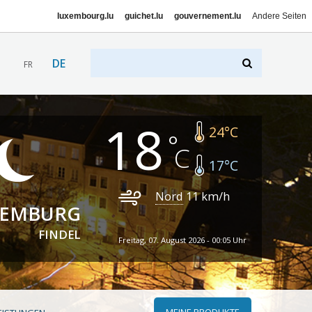
luxembourg.lu
guichet.lu
gouvernement.lu
Andere Seiten
DE
FR
18
24
°C
17
°C
Nord
11
km/h
XEMBURG
FINDEL
Freitag, 07. August 2026 - 00:05 Uhr
MEINE PRODUKTE