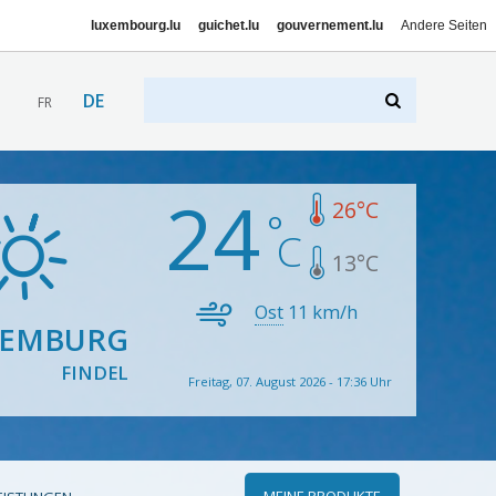
luxembourg.lu
guichet.lu
gouvernement.lu
Andere Seiten
DE
FR
24
26
°C
13
°C
Ost
11
km/h
XEMBURG
FINDEL
Freitag, 07. August 2026 - 17:36 Uhr
MEINE PRODUKTE