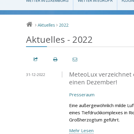
WETTER IN LUXEMBURG
WETTER IN EUROPA
FLUGW
Aktuelles
2022
>
>
Aktuelles - 2022
MeteoLux verzeichnet 
31-12-2022
einen Dezember!
Presseraum
Eine außergewöhnlich milde Lu
eines Tiefdruckkomplexes in Ri
Großherzogtum geführt.
Mehr Lesen