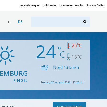
luxembourg.lu
guichet.lu
gouvernement.lu
Andere Seiten
DE
FR
24
26
°C
13
°C
Nord
13
km/h
XEMBURG
FINDEL
Freitag, 07. August 2026 - 17:25 Uhr
MEINE PRODUKTE