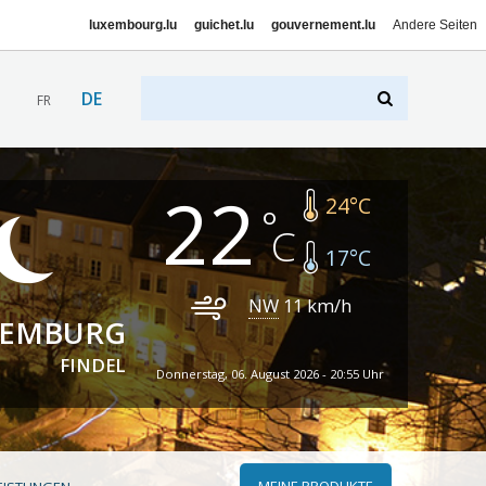
luxembourg.lu
guichet.lu
gouvernement.lu
Andere Seiten
DE
FR
22
24
°C
17
°C
NW
11
km/h
XEMBURG
FINDEL
Donnerstag, 06. August 2026 - 20:55 Uhr
MEINE PRODUKTE