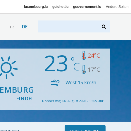
luxembourg.lu
guichet.lu
gouvernement.lu
Andere Seiten
DE
FR
23
24
°C
17
°C
West
15
km/h
XEMBURG
FINDEL
Donnerstag, 06. August 2026 - 19:05 Uhr
MEINE PRODUKTE