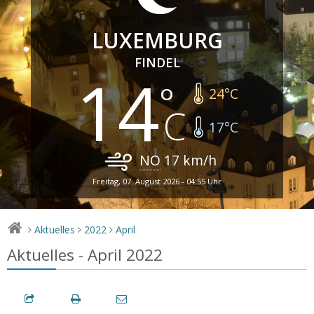
LUXEMBURG
FINDEL
14
24
°C
17
°C
NO
17
km/h
Freitag, 07. August 2026 - 04:55 Uhr
Aktuelles
2022
April
>
>
>
Aktuelles - April 2022