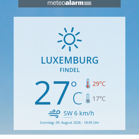
LUXEMBURG
FINDEL
27
29
°C
17
°C
SW
6
km/h
Sonntag, 09. August 2026 - 18:45 Uhr