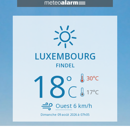
LUXEMBOURG
FINDEL
18
30
°C
17
°C
Ouest
6
km/h
Dimanche 09 août 2026 à 07h05