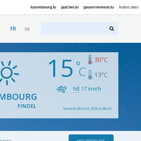
luxembourg.lu
guichet.lu
gouvernement.lu
Autres sites
FR
DE
15
30
°C
13
°C
NE
17
km/h
EMBOURG
FINDEL
Samedi 08 août 2026 à 08h25
MES PRODUITS