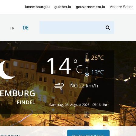
luxembourg.lu
guichet.lu
gouvernement.lu
Andere Seiten
DE
FR
14
26
°C
13
°C
NO
22
km/h
XEMBURG
FINDEL
Samstag, 08. August 2026 - 05:16 Uhr
MEINE PRODUKTE