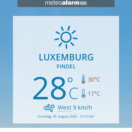
LUXEMBURG
FINDEL
28
30
°C
17
°C
West
9
km/h
Sonntag, 09. August 2026 - 12:15 Uhr