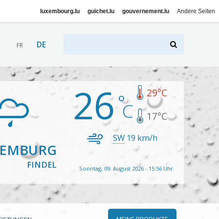
luxembourg.lu
guichet.lu
gouvernement.lu
Andere Seiten
DE
FR
26
29
°C
17
°C
SW
19
km/h
XEMBURG
FINDEL
Sonntag, 09. August 2026 - 15:56 Uhr
MEINE PRODUKTE