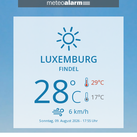
LUXEMBURG
FINDEL
28
29
°C
17
°C
6
km/h
Sonntag, 09. August 2026 - 17:55 Uhr