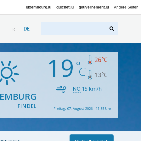
luxembourg.lu
guichet.lu
gouvernement.lu
Andere Seiten
DE
FR
19
26
°C
13
°C
NO
15
km/h
XEMBURG
FINDEL
Freitag, 07. August 2026 - 11:35 Uhr
MEINE PRODUKTE