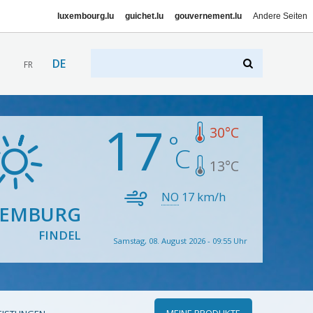
luxembourg.lu
guichet.lu
gouvernement.lu
Andere Seiten
DE
FR
17
30
°C
13
°C
NO
17
km/h
XEMBURG
FINDEL
Samstag, 08. August 2026 - 09:55 Uhr
MEINE PRODUKTE