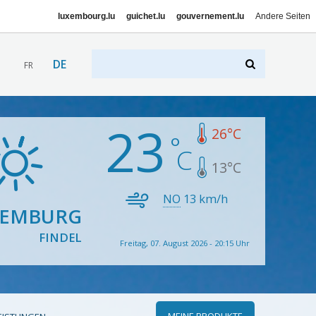
luxembourg.lu
guichet.lu
gouvernement.lu
Andere Seiten
DE
FR
23
26
°C
13
°C
NO
13
km/h
XEMBURG
FINDEL
Freitag, 07. August 2026 - 20:15 Uhr
MEINE PRODUKTE