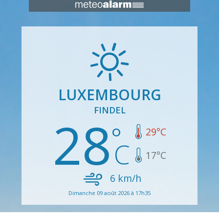
LUXEMBOURG
FINDEL
28
29
°C
17
°C
6
km/h
Dimanche 09 août 2026 à 17h35