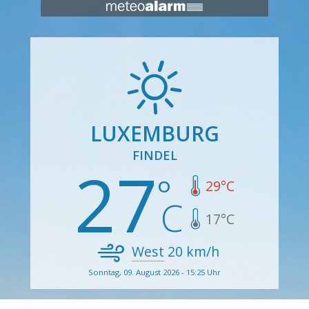
LUXEMBURG
FINDEL
27
29
°C
17
°C
West
20
km/h
Sonntag, 09. August 2026 - 15:25 Uhr