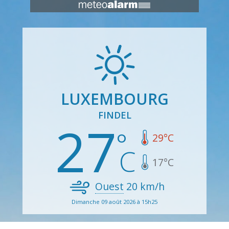
LUXEMBOURG
FINDEL
27
29
°C
17
°C
Ouest
20
km/h
Dimanche 09 août 2026 à 15h25