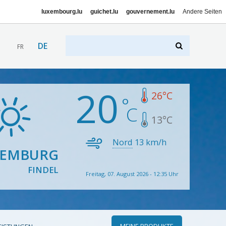
luxembourg.lu
guichet.lu
gouvernement.lu
Andere Seiten
DE
FR
20
26
°C
13
°C
Nord
13
km/h
XEMBURG
FINDEL
Freitag, 07. August 2026 - 12:35 Uhr
MEINE PRODUKTE