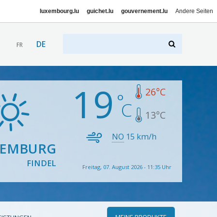
luxembourg.lu
guichet.lu
gouvernement.lu
Andere Seiten
DE
FR
19
26
°C
13
°C
NO
15
km/h
XEMBURG
FINDEL
Freitag, 07. August 2026 - 11:35 Uhr
MEINE PRODUKTE