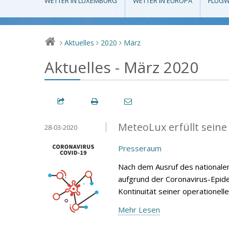
WETTER IN LUXEMBURG
WETTER IN EUROPA
FLUGW
Aktuelles
2020
März
>
>
>
Aktuelles - März 2020
MeteoLux erfüllt sein
28-03-2020
Presseraum
Nach dem Ausruf des national
aufgrund der Coronavirus-Epid
Kontinuität seiner operationelle
Mehr Lesen