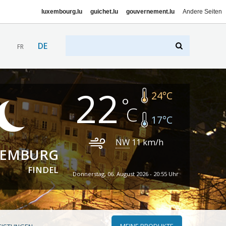
luxembourg.lu
guichet.lu
gouvernement.lu
Andere Seiten
DE
FR
22
24
°C
17
°C
NW
11
km/h
XEMBURG
FINDEL
Donnerstag, 06. August 2026 - 20:55 Uhr
MEINE PRODUKTE