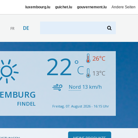
luxembourg.lu
guichet.lu
gouvernement.lu
Andere Seiten
DE
FR
22
26
°C
13
°C
Nord
13
km/h
XEMBURG
FINDEL
Freitag, 07. August 2026 - 16:15 Uhr
MEINE PRODUKTE