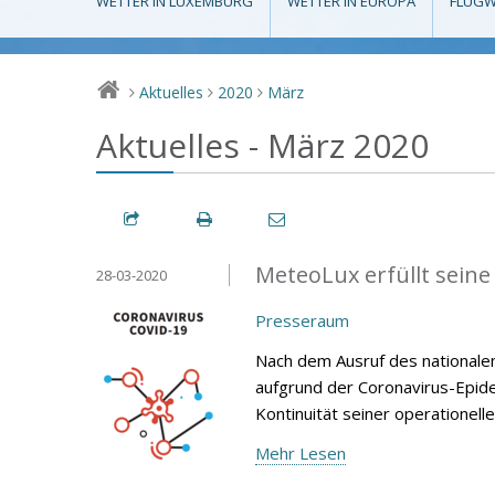
WETTER IN LUXEMBURG
WETTER IN EUROPA
FLUGW
Aktuelles
2020
März
>
>
>
Aktuelles - März 2020
MeteoLux erfüllt sein
28-03-2020
Presseraum
Nach dem Ausruf des national
aufgrund der Coronavirus-Epid
Kontinuität seiner operationelle
Mehr Lesen