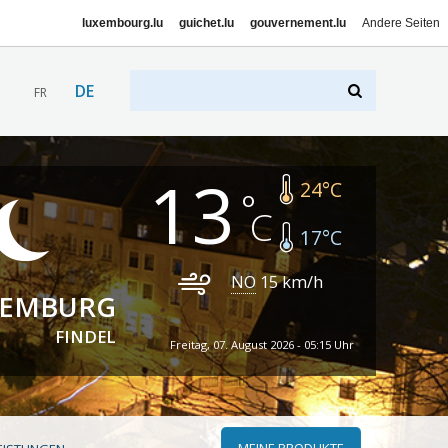
luxembourg.lu
guichet.lu
gouvernement.lu
Andere Seiten
DE
FR
13
24
°C
17
°C
NO
15
km/h
XEMBURG
FINDEL
Freitag, 07. August 2026 - 05:15 Uhr
MEINE PRODUKTE