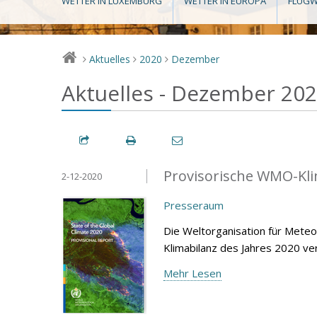
WETTER IN LUXEMBURG
WETTER IN EUROPA
FLUGW
Aktuelles
2020
Dezember
>
>
>
Aktuelles - Dezember 20
Provisorische WMO-Kli
2-12-2020
Presseraum
Die Weltorganisation für Mete
Klimabilanz des Jahres 2020 ver
Mehr Lesen