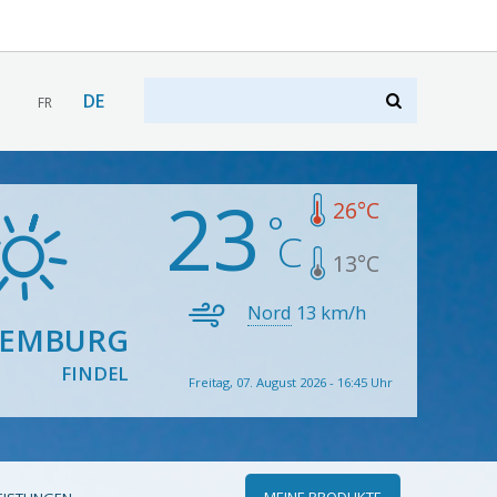
DE
FR
23
26
°C
13
°C
Nord
13
km/h
XEMBURG
FINDEL
Freitag, 07. August 2026 - 16:45 Uhr
MEINE PRODUKTE