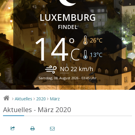
LUXEMBURG
FINDEL
14
26
°C
13
°C
NO
22
km/h
Samstag, 08. August 2026 - 03:45 Uhr
Aktuelles
2020
März
>
>
>
Aktuelles - März 2020