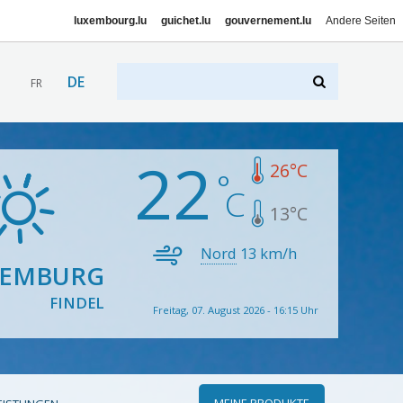
luxembourg.lu
guichet.lu
gouvernement.lu
Andere Seiten
DE
FR
22
26
°C
13
°C
Nord
13
km/h
XEMBURG
FINDEL
Freitag, 07. August 2026 - 16:15 Uhr
MEINE PRODUKTE