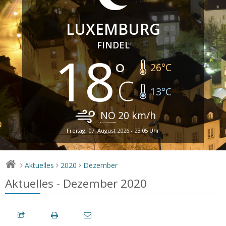
LUXEMBURG
FINDEL
18
26
°C
13
°C
NO
20
km/h
Freitag, 07. August 2026 - 23:05 Uhr
Aktuelles
2020
Dezember
>
>
>
Aktuelles - Dezember 2020